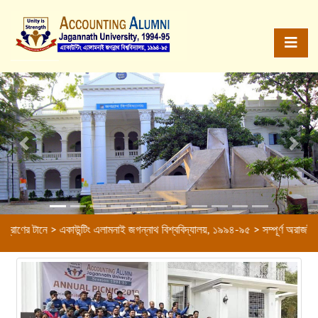
Previous
Next
টানে > একাউন্টিং এলামনাই জগন্নাথ বিশ্ববিদ্যালয়, ১৯৯৪-৯৫ > সম্পূর্ণ অরাজনৈতিক সংগঠ