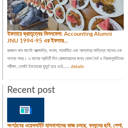
ইফতারে ভ্রাতৃত্বের মিলনমেলা: Accounting Alumni
JNU 1994-95 এর ইফতার...
রমজান মাস মানেই আত্মশুদ্ধি, সংযম, সহমর্মিতা এবং আল্লাহর সান্নিধ্য লাভের এক
অনন্য সময়। এ মাসের প্রতিটি দিন রোজাদারদের জন্য যেমন ধৈর্য ও নিয়মানুবর্তিতার
পরীক্ষা, তেমনি ইফতারের মুহূর্ত হয়ে ওঠে......
details
Recent post
সংগঠনের ওয়েবসাইট হালনাগাদের কাজ চলছে, বন্ধুদের ছবি, পেশা,