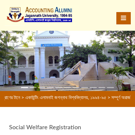
Previous
Next
ের টানে > একাউন্টিং এলামনাই জগন্নাথ বিশ্ববিদ্যালয়, ১৯৯৪-৯৫ > সম্পূর্ণ অরাজনৈতিক স
Social Welfare Registration