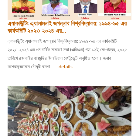
এ্যাকাউন্টিং এ্যালামনাই জগন্নাথ বিশ্ববিদ্যালয়: ১৯৯৪-৯৫ এর
কার্যকমিটি ২০২৩-২০২৪ এর...
এ্যাকাউন্টিং এ্যালামনাই জগন্নাথ বিশ্ববিদ্যালয়: ১৯৯৪-৯৫ এর কার্যকমিটি
২০২৩-২০২৪ এর ৮ম বার্ষিক সাধারণ সভা (এজিএম) গত ১২ই সেপ্টেম্বর, ২০২৫
তারিখে রাজধানীর ধানমন্ডির জিনডিয়ান রেস্টুরেন্টে অনুষ্ঠিত হলো। জনাব
আশরাফুজ্জামান চৌধুরী বাদশা......
details