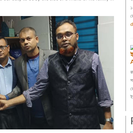
১
র
d
ই
র
স
র
ই