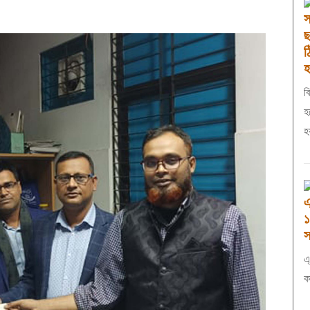
স
ছ
ঠ
হ
ব
হ
এ
১
স
এ
ক