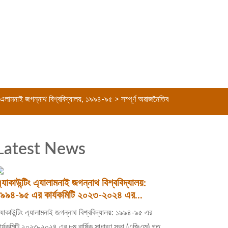
ই জগন্নাথ বিশ্ববিদ্যালয়, ১৯৯৪-৯৫ > সম্পূর্ণ অরাজনৈতিক সংগঠন > বন্ধুত্বের বন্ধন চী
Latest News
্যাকাউন্টিং এ্যালামনাই জগন্নাথ বিশ্ববিদ্যালয়:
৯৯৪-৯৫ এর কার্যকমিটি ২০২৩-২০২৪ এর...
্যাকাউন্টিং এ্যালামনাই জগন্নাথ বিশ্ববিদ্যালয়: ১৯৯৪-৯৫ এর
ার্যকমিটি ২০২৩-২০২৪ এর ৮ম বার্ষিক সাধারণ সভা (এজিএম) গত