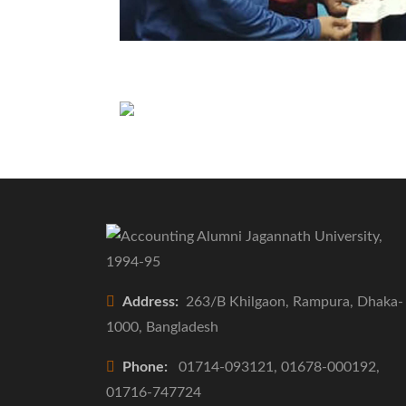
Address:
263/B Khilgaon, Rampura, Dhaka-
1000, Bangladesh
Phone:
01714-093121, 01678-000192,
01716-747724