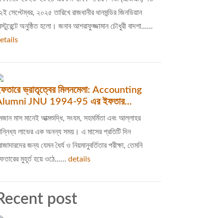
২ই সেপ্টেম্বর, ২০২৫ তারিখে রাজধানীর ধানমন্ডির জিনডিয়ান
েস্টুরেন্টে অনুষ্ঠিত হলো। জনাব আশরাফুজ্জামান চৌধুরী বাদশা......
etails
ফতারে ভ্রাতৃত্বের মিলনমেলা: Accounting
Alumni JNU 1994-95 এর ইফতার...
মজান মাস মানেই আত্মশুদ্ধি, সংযম, সহমর্মিতা এবং আল্লাহর
ান্নিধ্য লাভের এক অনন্য সময়। এ মাসের প্রতিটি দিন
োজাদারদের জন্য যেমন ধৈর্য ও নিয়মানুবর্তিতার পরীক্ষা, তেমনি
ফতারের মুহূর্ত হয়ে ওঠে......
details
Recent post