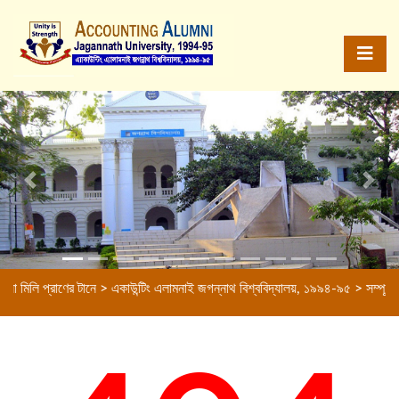
Previous
Next
া মিলি প্রাণের টানে > একাউন্টিং এলামনাই জগন্নাথ বিশ্ববিদ্যালয়, ১৯৯৪-৯৫ > সম্পূর্ণ