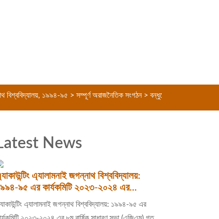
দ্যালয়, ১৯৯৪-৯৫ > সম্পূর্ণ অরাজনৈতিক সংগঠন > বন্ধুত্বের বন্ধন চীর অমর হোক >
Latest News
্যাকাউন্টিং এ্যালামনাই জগন্নাথ বিশ্ববিদ্যালয়:
৯৯৪-৯৫ এর কার্যকমিটি ২০২৩-২০২৪ এর...
্যাকাউন্টিং এ্যালামনাই জগন্নাথ বিশ্ববিদ্যালয়: ১৯৯৪-৯৫ এর
ার্যকমিটি ২০২৩-২০২৪ এর ৮ম বার্ষিক সাধারণ সভা (এজিএম) গত