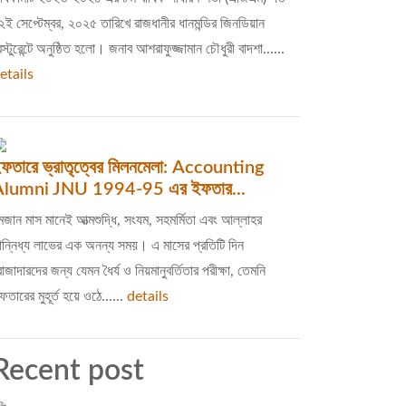
২ই সেপ্টেম্বর, ২০২৫ তারিখে রাজধানীর ধানমন্ডির জিনডিয়ান
েস্টুরেন্টে অনুষ্ঠিত হলো। জনাব আশরাফুজ্জামান চৌধুরী বাদশা......
etails
ফতারে ভ্রাতৃত্বের মিলনমেলা: Accounting
Alumni JNU 1994-95 এর ইফতার...
মজান মাস মানেই আত্মশুদ্ধি, সংযম, সহমর্মিতা এবং আল্লাহর
ান্নিধ্য লাভের এক অনন্য সময়। এ মাসের প্রতিটি দিন
োজাদারদের জন্য যেমন ধৈর্য ও নিয়মানুবর্তিতার পরীক্ষা, তেমনি
ফতারের মুহূর্ত হয়ে ওঠে......
details
Recent post