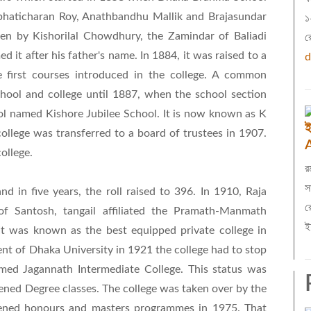
haticharan Roy, Anathbandhu Mallik and Brajasundar
১
en by Kishorilal Chowdhury, the Zamindar of Baliadi
র
it after his father's name. In 1884, it was raised to a
d
 first courses introduced in the college. A common
ool and college until 1887, when the school section
l named Kishore Jubilee School. It is now known as K
ই
college was transferred to a board of trustees in 1907.
college.
র
স
d in five years, the roll raised to 396. In 1910, Raja
র
 Santosh, tangail affiliated the Pramath-Manmath
ই
 It was known as the best equipped private college in
nt of Dhaka University in 1921 the college had to stop
ed Jagannath Intermediate College. This status was
ened Degree classes. The college was taken over by the
ened honours and masters programmes in 1975. That