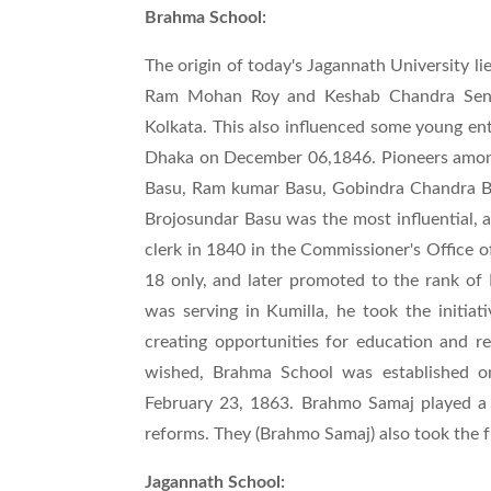
Brahma School:
The origin of today's Jagannath University li
Ram Mohan Roy and Keshab Chandra Sen 
Kolkata. This also influenced some young ent
Dhaka on December 06,1846. Pioneers amon
Basu, Ram kumar Basu, Gobindra Chandra B
Brojosundar Basu was the most influential, a
clerk in 1840 in the Commissioner's Office o
18 only, and later promoted to the rank of
was serving in Kumilla, he took the initia
creating opportunities for education and re
wished, Brahma School was established on
February 23, 1863. Brahmo Samaj played a p
reforms. They (Brahmo Samaj) also took the fu
Jagannath School: