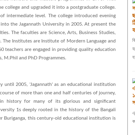
e college and upgraded it into a postgraduate college.
স
ছ
of intermediate level. The college introduced evening
ঠ
 into the Jagannath University in 2005. At present the
হ
ies. The faculties are Science, Arts, Business Studies,
ব
. The Institutes are Institute of Mordern Language and
হ
0 teachers are engaged in providing quality education
rs, M.Phil and PhD Programmes.
y until 2005, 'Jagannath' as an educational institution
এ
e course of more than one and half centuries of journey,
১
 in history for many of its glorious and significant
স
ersity 1s deeply rooted in the history of the Bangali
এ
 Buriganga, this century-old educational institution is
ক