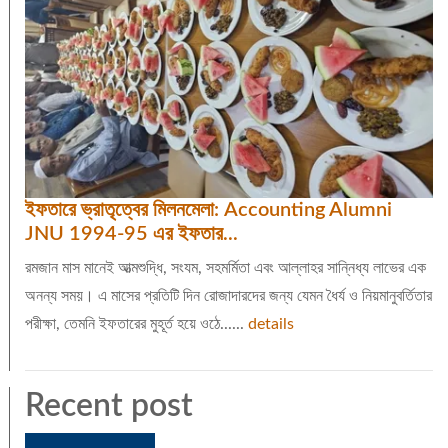
ইফতারে ভ্রাতৃত্বের মিলনমেলা: Accounting Alumni
JNU 1994-95 এর ইফতার...
রমজান মাস মানেই আত্মশুদ্ধি, সংযম, সহমর্মিতা এবং আল্লাহর সান্নিধ্য লাভের এক
অনন্য সময়। এ মাসের প্রতিটি দিন রোজাদারদের জন্য যেমন ধৈর্য ও নিয়মানুবর্তিতার
পরীক্ষা, তেমনি ইফতারের মুহূর্ত হয়ে ওঠে......
details
Recent post