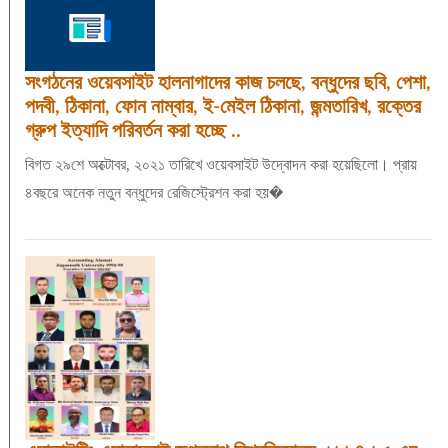
সংগঠনের ওয়েবসাইট হালনাগাদের কাজ চলছে, বন্ধুদের ছবি, পেশা,
পদবী, ঠিকানা, ফোন নাম্বার, ই-মেইল ঠিকানা, জন্মতারিখ, রক্তের
গ্রুপ ইত্যাদি পরিবর্তন করা হচ্ছে ..
বিগত ২৯শে অক্টোবর, ২০২১ তারিখে ওয়েবসাইট উদ্বোদন করা হয়েছিলো। প্রায়
৪বছরে অনেক নতুন বন্ধুদের রেজিস্ট্রেশন করা হয়�