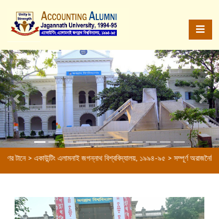
Previous
Next
টানে > একাউন্টিং এলামনাই জগন্নাথ বিশ্ববিদ্যালয়, ১৯৯৪-৯৫ > সম্পূর্ণ অরাজনৈতিক সংগঠ