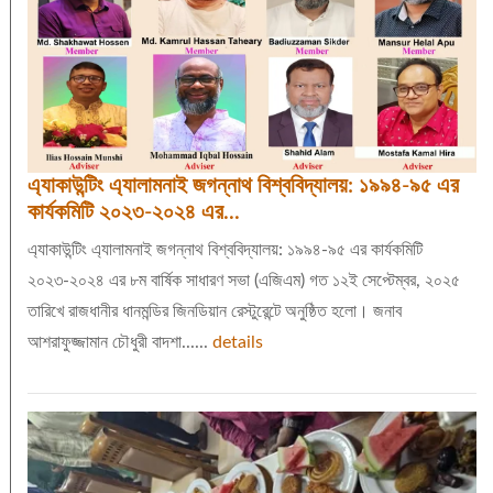
এ্যাকাউন্টিং এ্যালামনাই জগন্নাথ বিশ্ববিদ্যালয়: ১৯৯৪-৯৫ এর
কার্যকমিটি ২০২৩-২০২৪ এর...
এ্যাকাউন্টিং এ্যালামনাই জগন্নাথ বিশ্ববিদ্যালয়: ১৯৯৪-৯৫ এর কার্যকমিটি
২০২৩-২০২৪ এর ৮ম বার্ষিক সাধারণ সভা (এজিএম) গত ১২ই সেপ্টেম্বর, ২০২৫
তারিখে রাজধানীর ধানমন্ডির জিনডিয়ান রেস্টুরেন্টে অনুষ্ঠিত হলো। জনাব
আশরাফুজ্জামান চৌধুরী বাদশা......
details