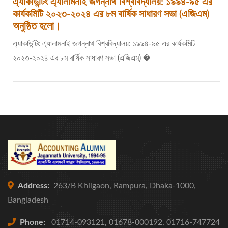
এ্যাকাউন্টিং এ্যালামনাই জগন্নাথ বিশ্ববিদ্যালয়: ১৯৯৪-৯৫ এর
কার্যকমিটি ২০২৩-২০২৪ এর ৮ম বার্ষিক সাধারণ সভা (এজিএম)
অনুষ্ঠিত হলো।
এ্যাকাউন্টিং এ্যালামনাই জগন্নাথ বিশ্ববিদ্যালয়: ১৯৯৪-৯৫ এর কার্যকমিটি
২০২৩-২০২৪ এর ৮ম বার্ষিক সাধারণ সভা (এজিএম) �
Address:
263/B Khilgaon, Rampura, Dhaka-1000,
Bangladesh
Phone:
01714-093121, 01678-000192, 01716-747724