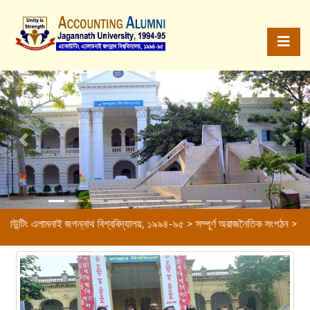
Previous
Next
ই জগন্নাথ বিশ্ববিদ্যালয়, ১৯৯৪-৯৫ > সম্পূর্ণ অরাজনৈতিক সংগঠন > বন্ধুত্বের বন্ধন চী