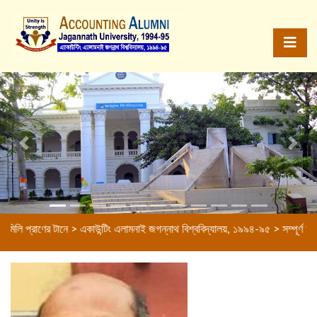
Previous
Next
িলি প্রাণের টানে > একাউন্টিং এলামনাই জগন্নাথ বিশ্ববিদ্যালয়, ১৯৯৪-৯৫ > সম্পূর্ণ অর