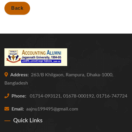
Back
Address:
263/B Khilgaon, Rampura, Dhaka-1000,
Bangladesh
Phone:
01714-093121, 01678-000192, 01716-747724
Email:
aajnu199495@gmail.com
Quick Links