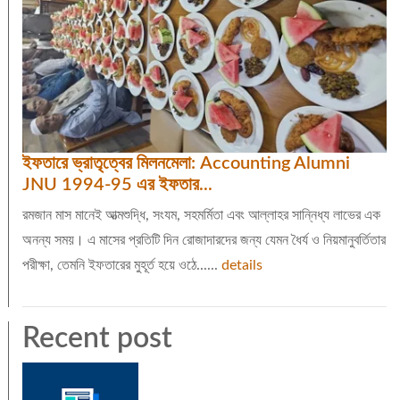
ইফতারে ভ্রাতৃত্বের মিলনমেলা: Accounting Alumni
JNU 1994-95 এর ইফতার...
রমজান মাস মানেই আত্মশুদ্ধি, সংযম, সহমর্মিতা এবং আল্লাহর সান্নিধ্য লাভের এক
অনন্য সময়। এ মাসের প্রতিটি দিন রোজাদারদের জন্য যেমন ধৈর্য ও নিয়মানুবর্তিতার
পরীক্ষা, তেমনি ইফতারের মুহূর্ত হয়ে ওঠে......
details
Recent post