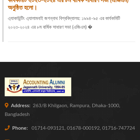
কার্যকমিটি ২০২৩-২০২৪ এর ৮ম বার্ষিক সাধারণ সভা (এজিএম)
অনুষ্ঠিত হলো।
এ্যাকাউন্টিং এ্যালামনাই জগন্নাথ বিশ্ববিদ্যালয়: ১৯৯৪-৯৫ এর কার্যকমিটি
২০২৩-২০২৪ এর ৮ম বার্ষিক সাধারণ সভা (এজিএম) �
Address:
263/B Khilgaon, Rampura, Dhaka-1000,
Bangladesh
Phone:
01714-093121, 01678-000192, 01716-747724