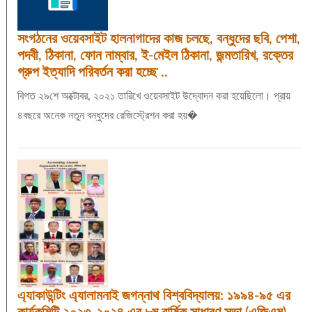
সংগঠনের ওয়েবসাইট হালনাগাদের কাজ চলছে, বন্ধুদের ছবি, পেশা,
পদবী, ঠিকানা, ফোন নাম্বার, ই-মেইল ঠিকানা, জন্মতারিখ, রক্তের
গ্রুপ ইত্যাদি পরিবর্তন করা হচ্ছে ..
বিগত ২৯শে অক্টোবর, ২০২১ তারিখে ওয়েবসাইট উদ্বোদন করা হয়েছিলো। প্রায়
৪বছরে অনেক নতুন বন্ধুদের রেজিস্ট্রেশন করা হয়�
এ্যাকাউন্টিং এ্যালামনাই জগন্নাথ বিশ্ববিদ্যালয়: ১৯৯৪-৯৫ এর