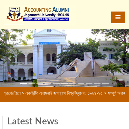
Previous
Next
াণের টানে > একাউন্টিং এলামনাই জগন্নাথ বিশ্ববিদ্যালয়, ১৯৯৪-৯৫ > সম্পূর্ণ অরাজনৈতিক
Latest News