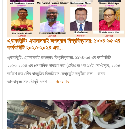
এ্যাকাউন্টিং এ্যালামনাই জগন্নাথ বিশ্ববিদ্যালয়: ১৯৯৪-৯৫ এর
কার্যকমিটি ২০২৩-২০২৪ এর...
এ্যাকাউন্টিং এ্যালামনাই জগন্নাথ বিশ্ববিদ্যালয়: ১৯৯৪-৯৫ এর কার্যকমিটি
২০২৩-২০২৪ এর ৮ম বার্ষিক সাধারণ সভা (এজিএম) গত ১২ই সেপ্টেম্বর, ২০২৫
তারিখে রাজধানীর ধানমন্ডির জিনডিয়ান রেস্টুরেন্টে অনুষ্ঠিত হলো। জনাব
আশরাফুজ্জামান চৌধুরী বাদশা......
details